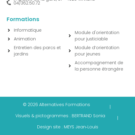
04/362.50.72
Formations
Informatique
Module d'orientation
Animation
pour justiciable
Entretien des parcs et
Module d’orientation
jardins
pour jeunes
Accompagnement de
la personne étrangère
© 2026 Alternatives Formations
|
Visuels & pictogrammes : BERTRAND Sonia
|
Design site : MEYS Jean‑Louis