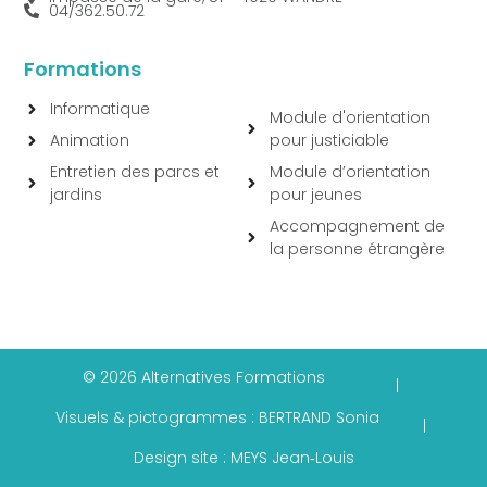
04/362.50.72
Formations
Informatique
Module d'orientation
Animation
pour justiciable
Entretien des parcs et
Module d’orientation
jardins
pour jeunes
Accompagnement de
la personne étrangère
© 2026 Alternatives Formations
|
Visuels & pictogrammes : BERTRAND Sonia
|
Design site : MEYS Jean‑Louis