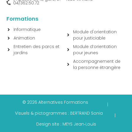
04/362.50.72
Formations
Informatique
Module d'orientation
Animation
pour justiciable
Entretien des parcs et
Module d’orientation
jardins
pour jeunes
Accompagnement de
la personne étrangère
© 2026 Alternatives Formations
|
Visuels & pictogrammes : BERTRAND Sonia
|
Design site : MEYS Jean‑Louis