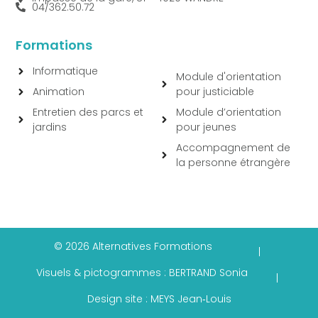
04/362.50.72
Formations
Informatique
Module d'orientation
Animation
pour justiciable
Entretien des parcs et
Module d’orientation
jardins
pour jeunes
Accompagnement de
la personne étrangère
© 2026 Alternatives Formations
|
Visuels & pictogrammes : BERTRAND Sonia
|
Design site : MEYS Jean‑Louis